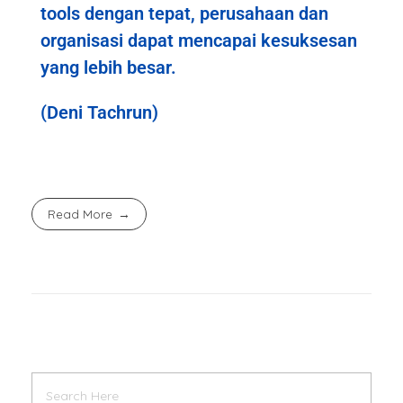
tools dengan tepat, perusahaan dan
organisasi dapat mencapai kesuksesan
yang lebih besar.
(Deni Tachrun)
Read More