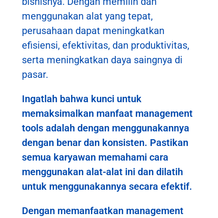
bisnisnya. Dengan memilih dan
menggunakan alat yang tepat,
perusahaan dapat meningkatkan
efisiensi, efektivitas, dan produktivitas,
serta meningkatkan daya saingnya di
pasar.
Ingatlah bahwa kunci untuk
memaksimalkan manfaat management
tools adalah dengan menggunakannya
dengan benar dan konsisten. Pastikan
semua karyawan memahami cara
menggunakan alat-alat ini dan dilatih
untuk menggunakannya secara efektif.
Dengan memanfaatkan management