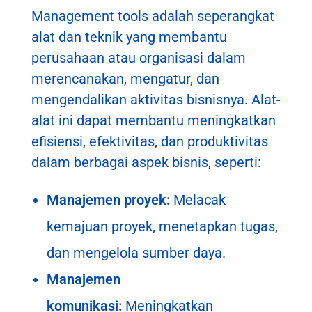
Management tools adalah seperangkat
alat dan teknik yang membantu
perusahaan atau organisasi dalam
merencanakan, mengatur, dan
mengendalikan aktivitas bisnisnya. Alat-
alat ini dapat membantu meningkatkan
efisiensi, efektivitas, dan produktivitas
dalam berbagai aspek bisnis, seperti:
Manajemen proyek:
Melacak
kemajuan proyek, menetapkan tugas,
dan mengelola sumber daya.
Manajemen
komunikasi:
Meningkatkan